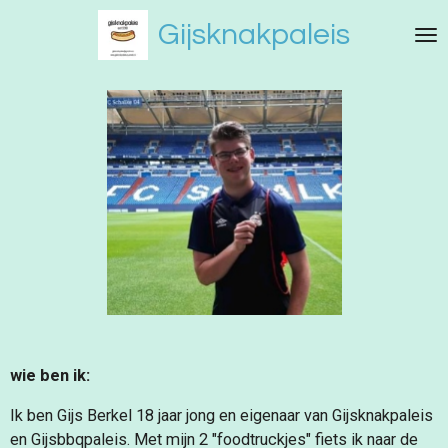
Ga
Gijsknakpaleis
direct
naar
de
hoofdinhoud
wie ben ik:
Ik ben Gijs Berkel 18 jaar jong en eigenaar van Gijsknakpaleis
en Gijsbbqpaleis. Met mijn 2 "foodtruckjes" fiets ik naar de