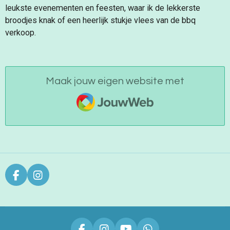
leukste evenementen en feesten, waar ik de lekkerste
broodjes knak of een heerlijk stukje vlees van de bbq
verkoop.
Maak jouw eigen website met
JouwWeb
F
I
a
n
c
s
e
t
b
a
o
g