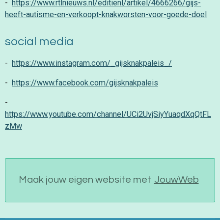
-
https://www.rtlnieuws.nl/editienl/artikel/4666266/gijs-
heeft-autisme-en-verkoopt-knakworsten-voor-goede-doel
social media
-
https://www.instagram.com/_gijsknakpaleis_/
-
https://www.facebook.com/gijsknakpaleis
-
https://www.youtube.com/channel/UCi2UvjSiyYuaqdXqQtFL
zMw
Maak jouw eigen website met
JouwWeb