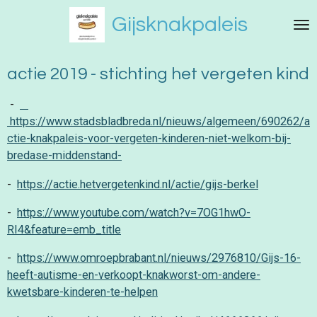
Ga
Gijsknakpaleis
direct
naar
de
actie 2019 - stichting het vergeten kind
hoofdinhoud
-
https://www.stadsbladbreda.nl/nieuws/algemeen/690262/a
ctie-knakpaleis-voor-vergeten-kinderen-niet-welkom-bij-
bredase-middenstand-
-
https://actie.hetvergetenkind.nl/actie/gijs-berkel
-
https://www.youtube.com/watch?v=7OG1hwO-
RI4&feature=emb_title
-
https://www.omroepbrabant.nl/nieuws/2976810/Gijs-16-
heeft-autisme-en-verkoopt-knakworst-om-andere-
kwetsbare-kinderen-te-helpen