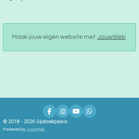
Maak jouw eigen website met
JouwWeb
F
I
Y
W
a
n
o
h
© 2018 - 2026 Gijsknakpaleis
c
s
u
a
Powered by
JouwWeb
e
t
T
t
b
a
u
s